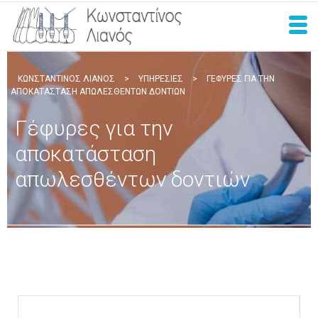
ΚΩΝΣΤΑΝΤΊΝΟΣ ΛΙΑΝΌΣ
>
ΥΠΗΡΕΣΊΕΣ
>
ΓΈΦΥΡΕΣ ΓΙΑ ΤΗΝ
ΑΠΟΚΑΤΆΣΤΑΣΗ ΑΠΩΛΕΣΘΈΝΤΩΝ ΔΟΝΤΙΏΝ
Γέφυρες για την
αποκατάσταση
απωλεσθέντων δοντιών