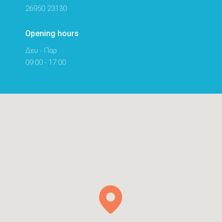
26950 23130
Opening hours
Δευ - Παρ
09:00 - 17:00