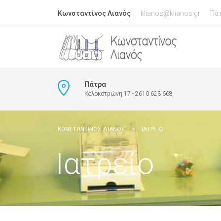
Κωνσταντίνος Λιανός
klianos@klianos.gr
Πά
Πάτρα
Κολοκοτρώνη 17 - 2610 623 668
ΚΩΝΣΤΑΝΤΊΝΟΣ ΛΙΑΝΌΣ
>
ΙΑΤΡΕΊΟ
Ιατρείο