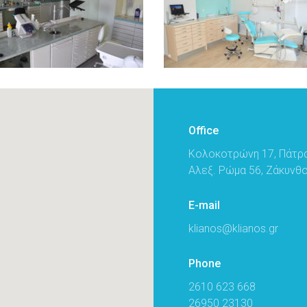
Office
Κολοκοτρώνη 17, Πάτρ
Αλεξ. Ρώμα 56, Ζάκυνθ
E-mail
klianos@klianos.gr
Phone
2610 623 668
26950 23130